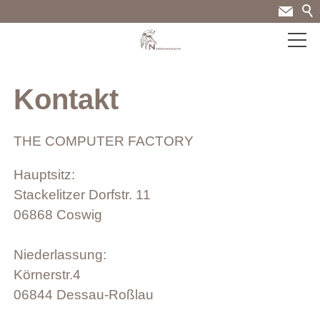
Design und
Kontakt
Entwicklung
THE COMPUTER FACTORY
Drucksachen
Hauptsitz:
Stackelitzer Dorfstr. 11
06868 Coswig
Webdesign
Niederlassung:
Körnerstr.4
Video und Audio
06844 Dessau-Roßlau